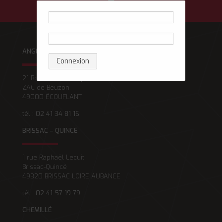
ANGERS
Connexion
21 Boulevard de l’Épervière
ZAC de Beuzon
49000 ÉCOUFLANT
tél : 02 41 34 81 16
BRISSAC – QUINCÉ
1 rue Raphaël Lecuit
Brissac-Quincé
49320 BRISSAC LOIRE AUBANCE
tél : 02 41 57 19 79
CHEMILLÉ